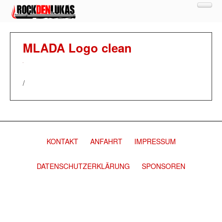
MEN
NEWS
BANDS
MLADA Logo clean
CAMPING
FOTOS
TICKETS
WARENKORB
/
SHOP
KONTAKT
ANFAHRT
IMPRESSUM
DATENSCHUTZERKLÄRUNG
SPONSOREN