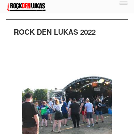
MEN
NEWS
BANDS
ROCK DEN LUKAS 2022
CAMPING
FOTOS
TICKETS
WARENKORB
SHOP