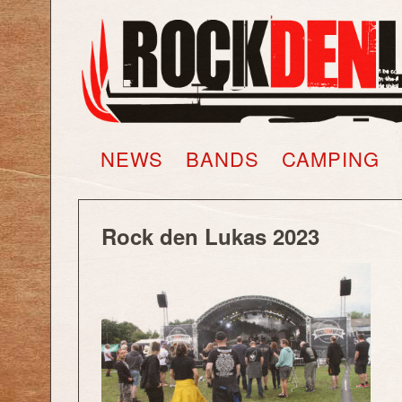
NEWS
BANDS
CAMPING
FOTOS
TICKETS
WARENKORB
SHOP
NEWS
BANDS
CAMPING
Rock den Lukas 2023