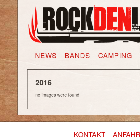
NEWS
BANDS
CAMPING
FOTOS
TICKETS
WARENKORB
SHOP
NEWS
BANDS
CAMPING
2016
no images were found
KONTAKT
ANFAHR